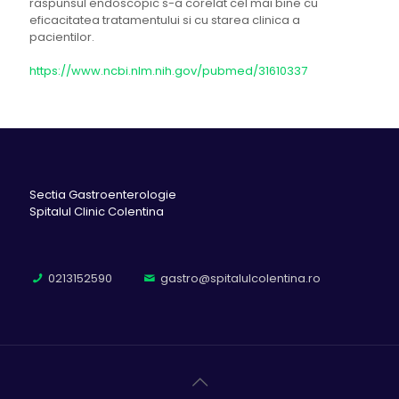
raspunsul endoscopic s-a corelat cel mai bine cu
eficacitatea tratamentului si cu starea clinica a
pacientilor.
https://www.ncbi.nlm.nih.gov/pubmed/31610337
Sectia Gastroenterologie
Spitalul Clinic Colentina
0213152590
gastro@spitalulcolentina.ro