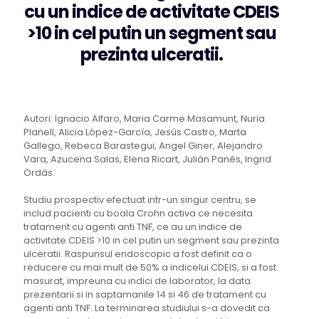
cu un indice de activitate CDEIS
>10 in cel putin un segment sau
prezinta ulceratii.
Autori: Ignacio Alfaro, Maria Carme Masamunt, Nuria
Planell, Alicia López-García, Jesús Castro, Marta
Gallego, Rebeca Barastegui, Angel Giner, Alejandro
Vara, Azucena Salas, Elena Ricart, Julián Panés, Ingrid
Ordás.
Studiu prospectiv efectuat intr-un singur centru, se
includ pacienti cu boala Crohn activa ce necesita
tratament cu agenti anti TNF, ce au un indice de
activitate CDEIS >10 in cel putin un segment sau prezinta
ulceratii. Raspunsul endoscopic a fost definit ca o
reducere cu mai mult de 50% a indicelui CDEIS, si a fost
masurat, impreuna cu indici de laborator, la data
prezentarii si in saptamanile 14 si 46 de tratament cu
agenti anti TNF. La terminarea studiului s-a dovedit ca